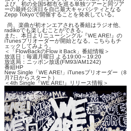
よび、初の全国5都市を巡る単独ツアーと同ツ
ア
ーの最終公演日を自己最大キャパシティとなる
Zepp Tokyoで開催することを発表している。
尚、楽曲が初オンエアされる番組はラジオ他、
radikoでも楽
しむことができる。
また、本日よりニューシングル『WE ARE!』の
iTunesプリオーダーが開始となる。こちらもチ
ェックしてみよう。
＜「FlowBackのFlow it Back」番組情報＞
放送日：毎週月曜日 よる19:00～19:20
放送局：ニッポン放送(FM93/AM1242)
番組HP
New Single「WE ARE!」
iTunesプリオーダー
（8
月7日からスタート）
＜4th Single『WE ARE!』リリース情報＞