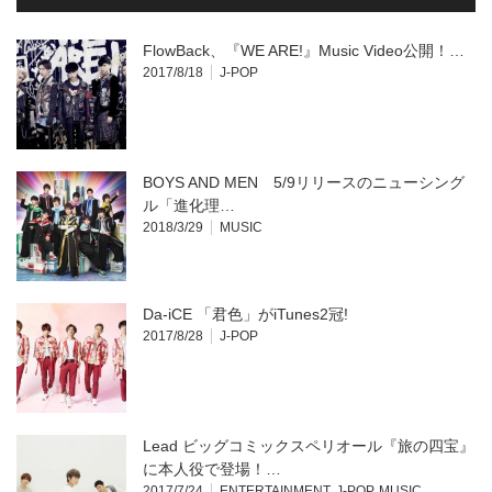
FlowBack、『WE ARE!』Music Video公開！…
2017/8/18
J-POP
BOYS AND MEN 5/9リリースのニューシング
ル「進化理…
2018/3/29
MUSIC
Da-iCE 「君色」がiTunes2冠!
2017/8/28
J-POP
Lead ビッグコミックスペリオール『旅の四宝』
に本人役で登場！…
2017/7/24
ENTERTAINMENT
,
J-POP
,
MUSIC