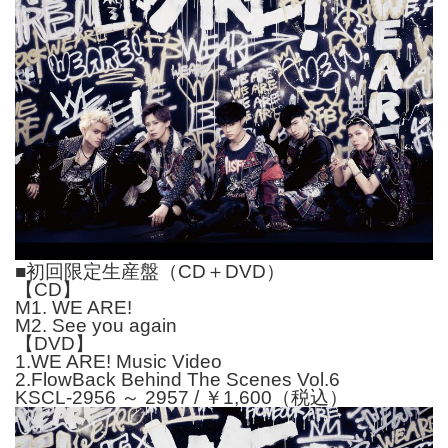
■初回限定生産盤（CD＋DVD）
【CD】
M1. WE ARE!
M2. See you again
【DVD】
1.WE ARE! Music Video
2.FlowBack Behind The Scenes Vol.6
KSCL-2956 ～ 2957 / ￥1,600（税込）