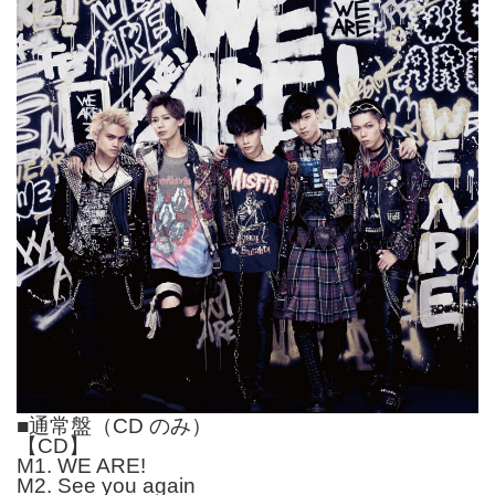
■通常盤（CD のみ）
【CD】
M1. WE ARE!
M2. See you again