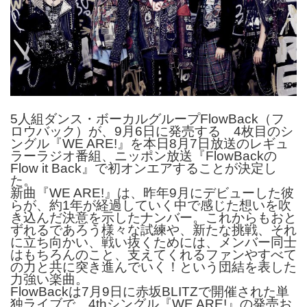
5人組ダンス・ボーカルグループFlowBack（フ
ロウバック
）が、9月6日に発売する 4枚目のシ
ングル『WE ARE!』を本日8月7日放送のレギュ
ラーラジオ番組、ニッポン
放送『FlowBackの
Flow it Back』で初オンエアすることが決定し
た。
新曲『WE ARE!』は、昨年9月にデビューした彼
らが、約1年が経過して
いく中で感じた想いを吹
き込んだ決意を示したナンバー。
これからもおと
ずれるであろう様々な試練や、新たな挑戦、
それ
に立ち向かい、戦い抜くためには、メンバー同士
はもちろんの
こと、支えてくれるファンやすべて
の力と共に突き進んでいく！と
いう団結を表した
力強い楽曲。
FlowBackは7月9日に赤坂BLITZで開催された単
独ラ
イブで、4thシングル『WE ARE!』の発売お