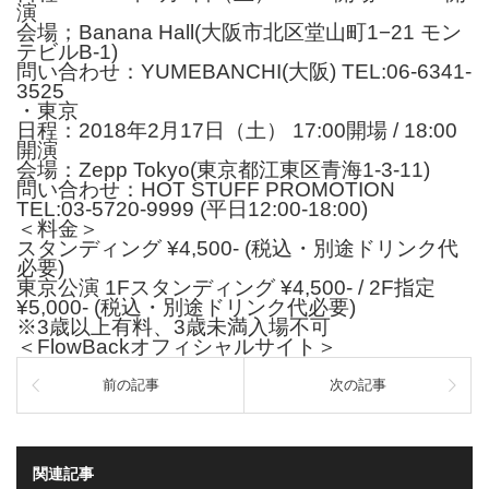
演
会場；Banana Hall(大阪市北区堂山町1−21 モン
テビルB-1)
問い合わせ：YUMEBANCHI(大阪) TEL:06-6341-
3525
・東京
日程：2018年2月17日（土） 17:00開場 / 18:00
開演
会場：Zepp Tokyo(東京都江東区青海1-3-11)
問い合わせ：HOT STUFF PROMOTION
TEL:03-5720-9999 (平日12:00-18:00)
＜料金＞
スタンディング ¥4,500- (税込・別途ドリンク代
必要)
東京公演 1Fスタンディング ¥4,500- / 2F指定
¥5,000- (税込・別途ドリンク代必要)
※3歳以上有料、3歳未満入場不可
＜
FlowBackオフィシャルサイト
＞
前の記事
次の記事
関連記事