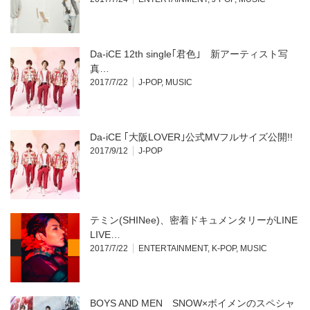
Da-iCE 12th single｢君色｣ 新アーティスト写
真…
2017/7/22
J-POP
,
MUSIC
Da-iCE ｢大阪LOVER｣公式MVフルサイズ公開!!
2017/9/12
J-POP
テミン(SHINee)、密着ドキュメンタリーがLINE
LIVE…
2017/7/22
ENTERTAINMENT
,
K-POP
,
MUSIC
BOYS AND MEN SNOW×ボイメンのスペシャ