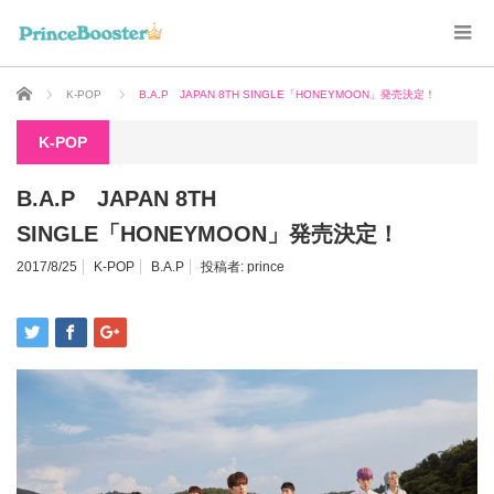
ホーム
K-POP
B.A.P JAPAN 8TH SINGLE「HONEYMOON」発売決定！
K-POP
B.A.P JAPAN 8TH
SINGLE「HONEYMOON」発売決定！
2017/8/25
K-POP
B.A.P
投稿者:
prince