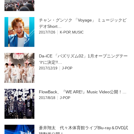
チャン・グンソク 「Voyage」 ミュージックビ
デオShort…
2017/7/26
K-POP
,
MUSIC
Da-iCE 「バズリズム02」1月オープニングテー
マに決定!!…
2017/12/19
J-POP
FlowBack、『WE ARE!』Music Video公開！…
2017/8/18
J-POP
蒼井翔太 代々木体育館ライブBlu-ray＆DVD試
聴動画公開！…