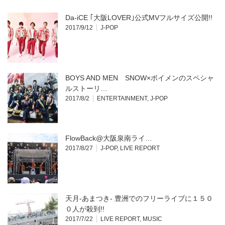
Da-iCE ｢大阪LOVER｣公式MVフルサイズ公開!!
2017/9/12
J-POP
BOYS AND MEN SNOW×ボイメンのスペシャ
ルストーリ…
2017/8/2
ENTERTAINMENT
,
J-POP
FlowBack@大阪泉南
ライ…
2017/8/27
J-POP
,
LIVE REPORT
天月-あまつき- 豊洲でのフリーライブに１５０
０人が殺到!!
2017/7/22
LIVE REPORT
,
MUSIC